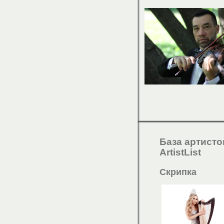
База артисто
ArtistList
Скрипка