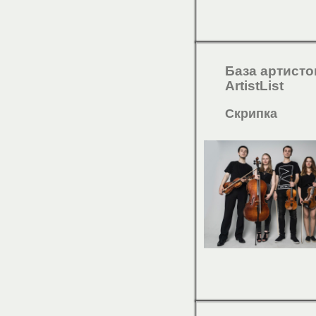
База артисто
ArtistList
Скрипка