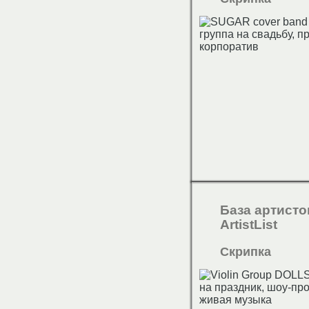
База артисто
ArtistList
Скрипка