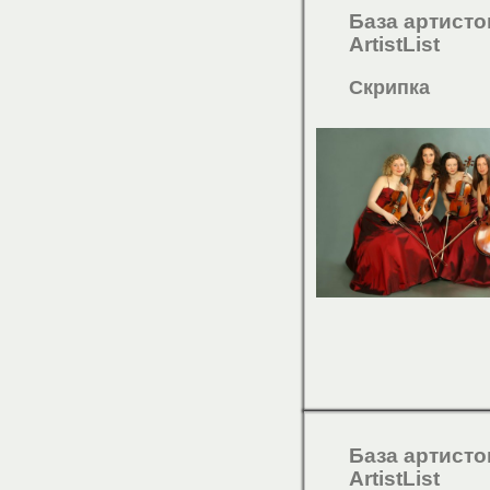
База артисто
ArtistList
Скрипка
База артисто
ArtistList