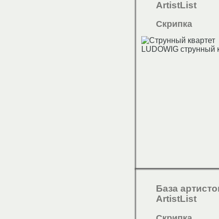
ArtistList
Скрипка
База артисто
ArtistList
Скрипка