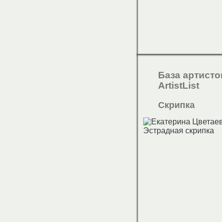
База артисто
ArtistList
Скрипка