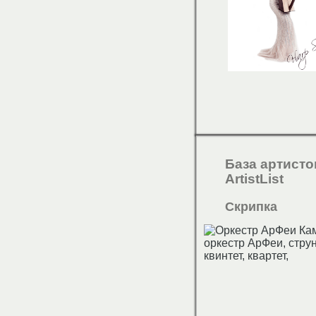
База артисто
ArtistList
Скрипка