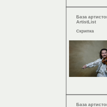
База артисто
ArtistList
Скрипка
База артисто