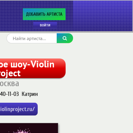
ДОБАВИТЬ АРТИСТА
войти
е шоу-Violin
roject
осква
40-11-03
Катрин
olinproject.ru/