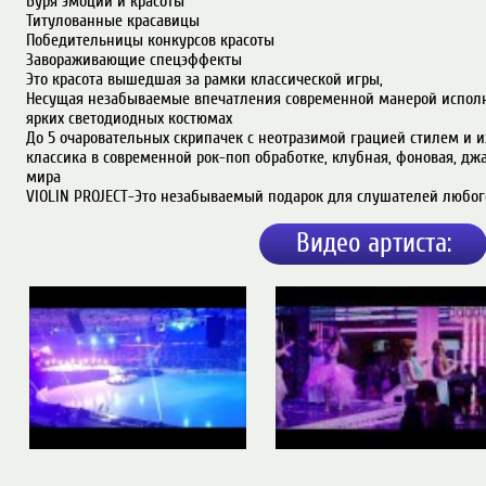
Буря эмоций и красоты

Титулованные красавицы

Победительницы конкурсов красоты

Завораживающие спецэффекты 

Это красота вышедшая за рамки классической игры,

Несущая незабываемые впечатления современной манерой исполн
ярких светодиодных костюмах 

До 5 очаровательных скрипачек с неотразимой грацией стилем и и
классика в современной рок-поп обработке, клубная, фоновая, джа
мира

VIOLIN PROJECT-Это незабываемый подарок для слушателей любого уров
Видео артиста: