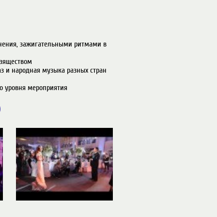
ения, зажигательными ритмами в 
зяществом

з и народная музыка разных стран 
ня мероприятия                        