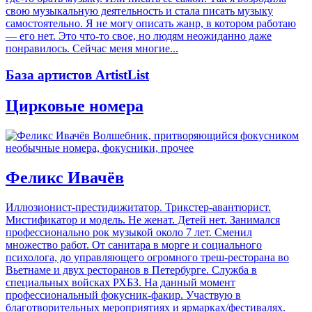
свою музыкальную деятельность и стала писать музыку
самостоятельно. Я не могу описать жанр, в котором работаю
— его нет. Это что-то свое, но людям неожиданно даже
понравилось. Сейчас меня многие...
База артистов ArtistList
Цирковые номера
необычные номера, фокусники, прочее
Феликс Ивачёв
Иллюзионист-престидижитатор. Трикстер-авантюрист.
Мистификатор и модель. Не женат. Детей нет. Занимался
профессионально рок музыкой около 7 лет. Сменил
множество работ. От санитара в морге и социального
психолога, до управляющего огромного треш-ресторана во
Вьетнаме и двух ресторанов в Петербурге. Служба в
специальных войсках РХБЗ. На данный момент
профессиональный фокусник-факир. Участвую в
благотворительных мероприятиях и ярмарках/фестивалях.