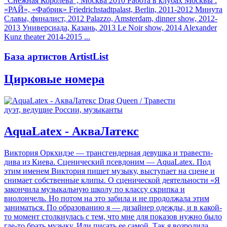
“Снежная Королева”, Москва 2010 Работа в клубах Москвы :
«РАЙ», «Фабрик» Friedrichstadtpalast, Berlin, 2011-2012 Минута
Славы, финалист, 2012 Palazzo, Amsterdam, dinner show, 2012-
2013 Универсиада, Казань, 2013 Le Noir show, 2014 Alexander
Kunz theater 2014-2015 ...
База артистов ArtistList
Цирковые номера
дуэт, ведущие России, музыканты
AquaLatex - АкваЛатекс
Виктория Оркхидэе — трансгендерная девушка и травести-
дива из Киева. Сценический псевдоним — AquaLatex. Под
этим именем Виктория пишет музыку, выступает на сцене и
снимает собственные клипы. О сценической деятельности «Я
закончила музыкальную школу по классу скрипка и
виолончель. Но потом на это забила и не продолжала этим
заниматься. По образованию я — дизайнер одежды, и в какой-
то момент столкнулась с тем, что мне для показов нужно было
где-то брать музыку. Или писать ее самой. Так я возродила