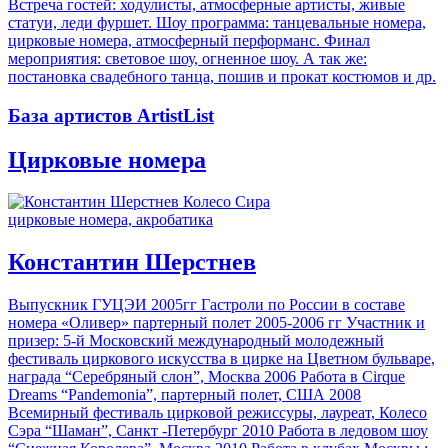
Встреча гостей: ходулисты, атмосферные артисты, живые
статуи, леди фуршет. Шоу программа: танцевальные номера,
цирковые номера, атмосферный перформанс. Финал
мероприятия: световое шоу, огненное шоу. А так же:
постановка свадебного танца, пошив и прокат костюмов и др.
База артистов ArtistList
Цирковые номера
цирковые номера, акробатика
Константин Шерстнев
Выпускник ГУЦЭИ 2005гг Гастроли по России в составе
номера «Оливер» партерный полет 2005-2006 гг Участник и
призер: 5-й Московский международный молодежный
фестиваль циркового искусства в цирке на Цветном бульваре,
награда “Серебряный слон”, Москва 2006 Работа в Cirque
Dreams “Pandemonia”, партерный полет, США 2008
Всемирный фестиваль цирковой режиссуры, лауреат, Колесо
Сэра “Шаман”, Санкт -Петербург 2010 Работа в ледовом шоу