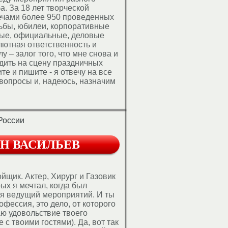
. За 18 лет творческой
лечами более 950 проведенных
ьбы, юбилеи, корпоративные
ные, официальные, деловые
ютная ответственность и
у – залог того, что мне снова и
дить на сцену праздничных
те и пишите - я отвечу на все
вопросы и, надеюсь, назначим
ства и обсуждения самого
ия – Вашего!
России
Н ВАСИЛЬЕВ
йщик. Актер, Хирург и Газовик
ых я мечтал, когда был
 я ведущий мероприятий. И ты
фессия, это дело, от которого
ю удовольствие твоего
с твоими гостями). Да, вот так