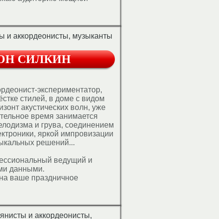
ы и аккордеонисты, музыканты
ОН СИЛКИН
ордеонист-экспериментатор,
стке стилей, в доме с видом
изонт акустических волн, уже
тельное время занимается
елодизма и грува, соединением
ектроники, яркой импровизации
ыкальных решений...
фессиональный ведущий и
ми данными.
на ваше праздничное
лучаете артиста с умениями 3
ий, аккордеонист и вокалист в
на 15 летний опыт
ожете не волноваться. Ваш
янисты и аккордеонисты,