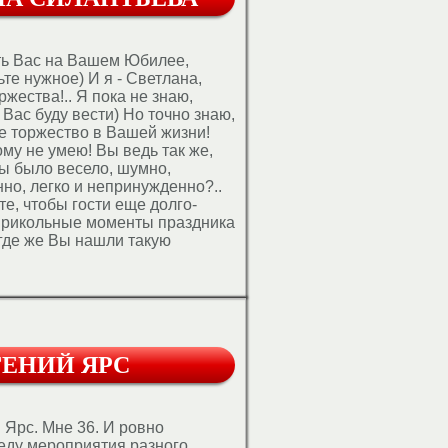
с меня многие...
ть Вас на Вашем Юбилее,
ьте нужное) И я - Светлана,
жества!.. Я пока не знаю,
 Вас буду вести) Но точно знаю,
ее торжество в Вашей жизни!
ому не умею! Вы ведь так же,
обы было весело, шумно,
но, легко и непринужденно?..
ите, чтобы гости еще долго-
прикольные моменты праздника
где же Вы нашли такую
. Представляете?.. Мы с вами
 же! Супер!!! Я бы позвонила
шего номера! Точно! Позвонить
айте уже познакомимся и...
ГЕНИЙ ЯРС
 Ярс. Мне 36. И ровно
еду мероприятия разного