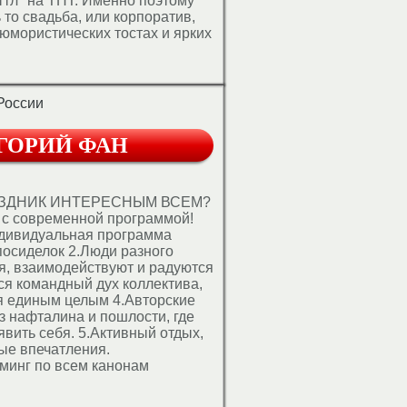
ттл" на ТНТ. Именно поэтому
 то свадьба, или корпоратив,
 юмористических тостах и ярких
ожёнам.
России
ГОРИЙ ФАН
АЗДНИК ИНТЕРЕСНЫМ ВСЕМ?
 с современной программой!
ндивидуальная программа
посиделок 2.Люди разного
я, взаимодействуют и радуются
ся командный дух коллектива,
я единым целым 4.Авторские
ез нафталина и пошлости, где
вить себя. 5.Активный отдых,
ые впечатления.
минг по всем канонам
ургии. Мои достижения:
вёл более 300 мероприятий для