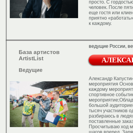
просто. С гордостью
человек. После пят
еще гостя или клие
приятно «работать»
к каждому.
ведущие России, в
База артистов
ArtistList
АЛЕКСА
Ведущие
Александр Капусти
мероприятия Основ
каждому мероприяти
спортивное событи
мероприятие;Облад
большой аудиторие
тысяч участников 
разбираюсь в людя
поставленные заказ
Просчитываю ход м
шагов вперед. Зар