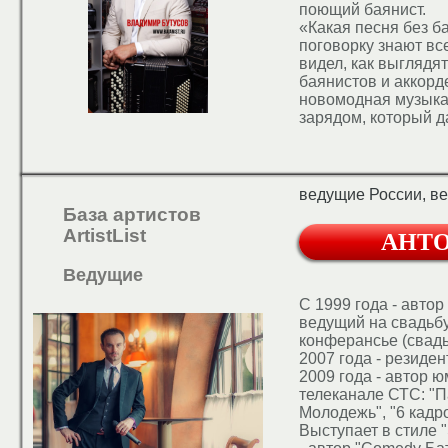
поющий баянист.
«Какая песня без б
поговорку знают все
видел, как выглядя
баянистов и аккорд
новомодная музыка
зарядом, который д
Концертная програ
песен и инструмент
Исполняется в соп
ведущие России, в
ансамбля или звук
База артистов
Программа рассчит
ArtistList
АНТ
открытые площадк
звуковым оборудов
Ведущие
абсолютно любая. От
С 1999 года - автор
ведущий на свадьбу
конферансье (свадь
2007 года - резиден
2009 года - автор 
телеканале СТС: "П
Молодежь", "6 кадров
Выступает в стиле 