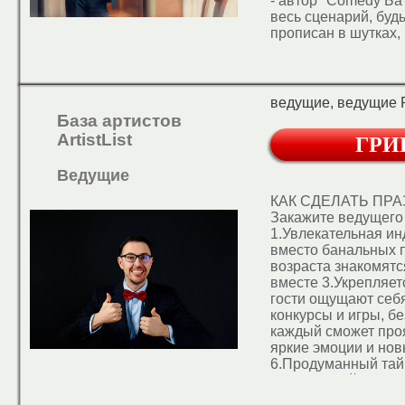
- автор "Comedy Ба
весь сценарий, будь
прописан в шутках,
пожеланиях молод
ведущие, ведущие 
База артистов
ArtistList
ГРИ
Ведущие
КАК СДЕЛАТЬ ПР
Закажите ведущего
1.Увлекательная и
вместо банальных 
возраста знакомятс
вместе 3.Укрепляет
гости ощущают себ
конкурсы и игры, б
каждый сможет проя
яркие эмоции и нов
6.Продуманный тай
праздничной драмат
Организовал и про