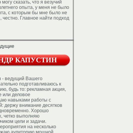
 могу сказать, что я везучий
илетнего опыта, у меня не было
нта, с которым бы мне было не
, честно. Главное найти подход
едущие
НДР КАПУСТИН
н - ведущий Вашего
ательно подготавливаюсь к
ю, будь то: рекламная акция,
е или деловое
аю навыками работы с
й: держу внимание десятков
одновременно. Хорошо
х, четко выполняю
чиком цели и задачи.
ероприятия на несколько
яжаю аудиторию мощной