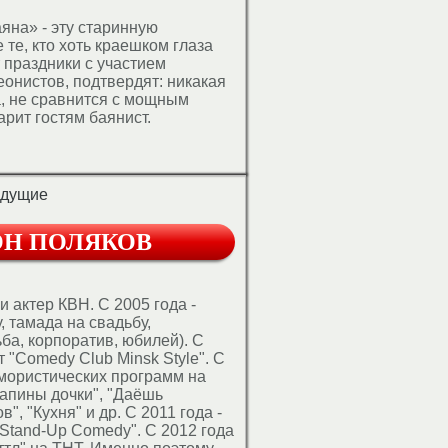
аяна» - эту старинную
 те, кто хоть краешком глаза
т праздники с участием
еонистов, подтвердят: никакая
, не сравнится с мощным
арит гостям баянист.
мма, состоящая из популярных
альных композиций.
ровождении инструментального
едущие
овой фонограммы (минусовка).
ана на большие залы,
ОН ПОЛЯКОВ
и с профессиональным
анием. Численность аудитории
 нескольких десятков до...
 и актер КВН. С 2005 года -
, тамада на свадьбу,
ба, корпоратив, юбилей). С
т "Comedy Club Minsk Style". C
юмористических программ на
апины дочки", "Даёшь
", "Кухня" и др. С 2011 года -
"Stand-Up Comedy". С 2012 года