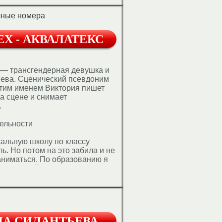
еловек. Многократный призер
ортивному "ЧтоГдеКогда" и
ычные номера
ан команды знатоков "Клуб...
X - АКВАЛАТЕКС
 — трансгендерная девушка и
иева. Сценический псевдоним
этим именем Виктория пишет
на сцене и снимает
.
ельности
альную школу по классу
ь. Но потом на это забила и не
аниматься. По образованию я
 и в какой-то момент
что мне для показов нужно
узыку. Или писать ее самой.
ою музыкальную деятельность и
у самостоятельно. Я не могу
ором работаю — его нет. Это
НА СИЛАНТЬЕВА
дям неожиданно даже