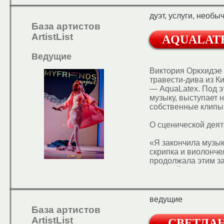
более чем 15.000 ч
соревнований по сп
дуэт, услуги, необ
"Брэйн-Ринг". Капит
База артистов
ArtistList
AQUALATE
Ведущие
Виктория Оркхидэе
травести-дива из К
— AquaLatex. Под 
музыку, выступает 
собственные клипы
О сценической деят
«Я закончила музык
скрипка и виолончел
продолжала этим з
— дизайнер одежды,
столкнулась с тем, 
было где-то брать м
Так я возродила св
ведущие
стала писать музык
База артистов
описать жанр, в кот
ArtistList
СВЕТЛА
что-то свое, но лю