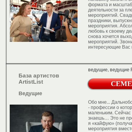
формата и масштаба
деятельности за п
мероприятий. Свад
праздники, выпуск
мероприятия. Абсол
любовь к своему дел
снова хочется выхо
мероприятий. Звони
интересующие Вас 
встречу для знаком
важного мероприят
ведущие, ведущие 
База артистов
ArtistList
СЕМЕ
Ведущие
Обо мне... Дальнобо
- профессии о котор
маленьким. Сейчас
знаешь… Это не про
я «кайфую» (получа
мероприятия вместе 