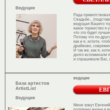
понравилось. Сейча
Ведущие
Рада приветствова
Свадьбе... (подстав
ведущая Вашего тор
какое торжество я у
что это будет лучш
Потому что по-друг
как и я, хотите, чт
драйвово, современ
И так же, как я, хот
долго вспоминали 
и спрашивали Вас, 
классную ведущую?.
хотим одного и того
Вам, но не знаю Ва
можете Вы! Так дав
ведущие
База артистов
ArtistList
ЕВ
Ведущие
Меня зовут Евгений
половину жизни я в