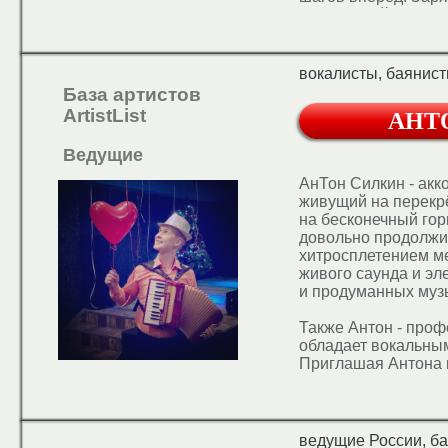
энергетикой.
вокалисты, баянист
База артистов
ArtistList
АНТ
Ведущие
АнТон Силкин - акк
живущий на перекрё
на бесконечный гор
довольно продолжи
хитросплетением м
живого саунда и эл
и продуманных муз
Также Антон - про
обладает вокальны
Приглашая Антона 
мероприятие, вы по
в одном. Это ведущ
одном лице. У Анто
выступлений. Bы м
ведущие России, ба