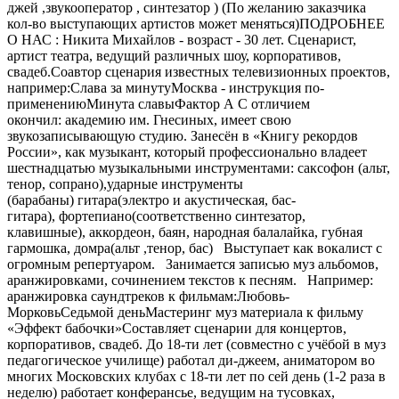
джей ,звукооператор , синтезатор ) (По желанию заказчика
кол-во выступающих артистов может меняться)ПОДРОБНЕЕ
О НАС : Никита Михайлов - возраст - 30 лет. Сценарист,
артист театра, ведущий различных шоу, корпоративов,
свадеб.Соавтор сценария известных телевизионных проектов,
например:Слава за минутуМосква - инструкция по-
применениюМинута славыФактор А С отличием
окончил: академию им. Гнесиных, имеет свою
звукозаписывающую студию. Занесён в «Книгу рекордов
России», как музыкант, который профессионально владеет
шестнадцатью музыкальными инструментами: саксофон (альт,
тенор, сопрано),ударные инструменты
(барабаны) гитара(электро и акустическая, бас-
гитара), фортепиано(соответственно синтезатор,
клавишные), аккордеон, баян, народная балалайка, губная
гармошка, домра(альт ,тенор, бас) Выступает как вокалист с
огромным репертуаром. Занимается записью муз альбомов,
аранжировками, сочинением текстов к песням. Например:
аранжировка саундтреков к фильмам:Любовь-
МорковьСедьмой деньМастеринг муз материала к фильму
«Эффект бабочки»Составляет сценарии для концертов,
корпоративов, свадеб. До 18-ти лет (совместно с учёбой в муз
педагогическое училище) работал ди-джеем, аниматором во
многих Московских клубах с 18-ти лет по сей день (1-2 раза в
неделю) работает конферансье, ведущим на тусовках,