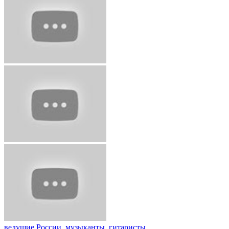
ведущие России
,
музыканты
,
гитаристы