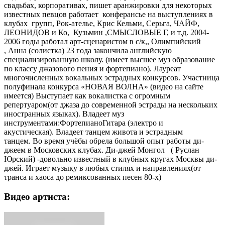
свадьбах, корпоративах, пишет аранжировки для некоторых
известных певцов работает конферансье на выступлениях в
клубах групп, Рок-ателье, Крис Кельми, Серьга, ЧАЙФ,
ЛЕОНИДОВ и Ко, Кузьмин ,СМЫСЛОВЫЕ Г, и т.д. 2004-
2006 годы работал арт-сценаристом в с/к,, Олимпийский
, Анна (солистка) 23 года закончила английскую
специализированную школу. (имеет высшее муз образование
по классу джазового пения и фортепиано). Лауреат
многочисленных вокальных эстрадных конкурсов. Участница
полуфинала конкурса «НОВАЯ ВОЛНА» (видео на сайте
имеется) Выступает как вокалистка с огромным
репертуаром(от джаза до современной эстрады на нескольких
иностранных языках). Владеет муз
инструментами:ФортепианоГитара (электро и
акустическая). Владеет танцем живота и эстрадным
танцем. Во время учёбы обрела большой опыт работы ди-
джеем в Московских клубах. Ди-джей Монгол ( Руслан
Юрский) -довольно известный в клубных кругах Москвы ди-
джей. Играет музыку в любых стилях и направлениях(от
транса и хаоса до ремиксованных песен 80-х)
Видео артиста: