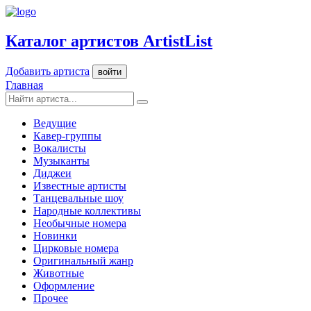
Каталог артистов ArtistList
Добавить артиста
войти
Главная
Ведущие
Кавер-группы
Вокалисты
Музыканты
Диджеи
Известные артисты
Танцевальные шоу
Народные коллективы
Необычные номера
Новинки
Цирковые номера
Оригинальный жанр
Животные
Оформление
Прочее