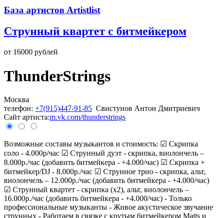
База артистов Artistlist
Струнный квартет с битмейкером
от 16000 рублей
ThunderStrings
Москва
телефон:
+7(915)447-91-85
Свистунов Антон Дмитриевич
Cайт артиста:
m.vk.com/thunderstrings
Возможные составы музыкантов и стоимость: ☑ Скрипка
соло - 4.000р/час ☑ Струнный дуэт - скрипка, виолончель –
8.000р./час (добавить битмейкера - +4.000/час) ☑ Скрипка +
битмейкер/DJ - 8.000р./час ☑ Струнное трио - скрипка, альт,
виолончель – 12.000р./час (добавить битмейкера - +4.000/час)
☑ Струнный квартет - скрипка (х2), альт, виолончель –
16.000р./час (добавить битмейкера - +4.000/час) - Только
профессиональные музыканты - Живое акустическое звучание
струнных - Работаем в связке с крутым битмейкером Matts и