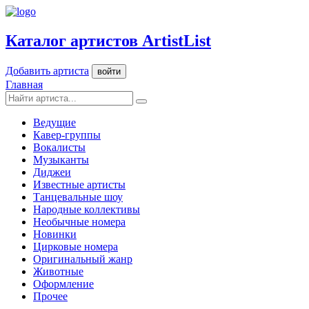
Каталог артистов ArtistList
Добавить артиста
войти
Главная
Ведущие
Кавер-группы
Вокалисты
Музыканты
Диджеи
Известные артисты
Танцевальные шоу
Народные коллективы
Необычные номера
Новинки
Цирковые номера
Оригинальный жанр
Животные
Оформление
Прочее