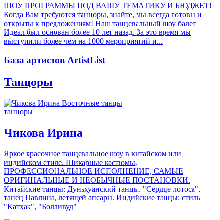
ШОУ ПРОГРАММЫ ПОД ВАШУ ТЕМАТИКУ И БЮДЖЕТ!
Когда Вам требуются танцоры, знайте, мы всегда готовы и
открыты к предложениям! Наш танцевальный шоу балет
Идеал был основан более 10 лет назад. За это время мы
выступили более чем на 1000 мероприятий и...
База артистов ArtistList
Танцоры
танцоры
Чикова Ирина
Яркое красочное танцевальное шоу в китайском или
индийском стиле. Шикарные костюмы,
ПРОФЕССИОНАЛЬНОЕ ИСПОЛНЕНИЕ, САМЫЕ
ОРИГИНАЛЬНЫЕ И НЕОБЫЧНЫЕ ПОСТАНОВКИ.
Китайские танцы: Дуньхуанский танцы, "Сердце лотоса",
танец Павлина, летящей апсары. Индийские танцы: стиль
"Катхак", "Болливуд"