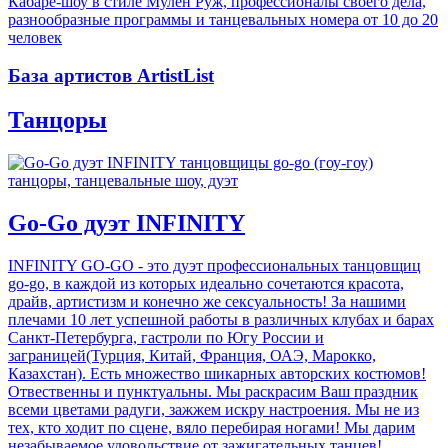
Кабаре-шоу в стиле Мулен Руж, профессионалы своего дела,
разнообразные программы и танцевальных номера от 10 до 20
человек
База артистов ArtistList
Танцоры
танцоры, танцевальные шоу, дуэт
Go-Go дуэт INFINITY
INFINITY GO-GO - это дуэт профессиональных танцовщиц
go-go, в каждой из которых идеально сочетаются красота,
драйв, артистизм и конечно же сексуальность! За нашими
плечами 10 лет успешной работы в различных клубах и барах
Санкт-Петербурга, гастроли по Югу России и
заграницей(Турция, Китай, Франция, ОАЭ, Марокко,
Казахстан). Есть множество шикарных авторских костюмов!
Отвественны и пунктуальны. Мы раскрасим Ваш праздник
всеми цветами радуги, зажжем искру настроения. Мы не из
тех, кто ходит по сцене, вяло перебирая ногами! Мы дарим
незабываемое удовольствие от зажигательных танцев!