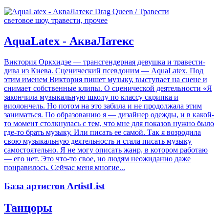
световое шоу, травести, прочее
AquaLatex - АкваЛатекс
Виктория Оркхидэе — трансгендерная девушка и травести-
дива из Киева. Сценический псевдоним — AquaLatex. Под
этим именем Виктория пишет музыку, выступает на сцене и
снимает собственные клипы. О сценической деятельности «Я
закончила музыкальную школу по классу скрипка и
виолончель. Но потом на это забила и не продолжала этим
заниматься. По образованию я — дизайнер одежды, и в какой-
то момент столкнулась с тем, что мне для показов нужно было
где-то брать музыку. Или писать ее самой. Так я возродила
свою музыкальную деятельность и стала писать музыку
самостоятельно. Я не могу описать жанр, в котором работаю
— его нет. Это что-то свое, но людям неожиданно даже
понравилось. Сейчас меня многие...
База артистов ArtistList
Танцоры