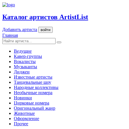
Каталог артистов ArtistList
Добавить артиста
войти
Главная
Ведущие
Кавер-группы
Вокалисты
Музыканты
Диджеи
Известные артисты
Танцевальные шоу
Народные коллективы
Необычные номера
Новинки
Цирковые номера
Оригинальный жанр
Животные
Оформление
Прочее