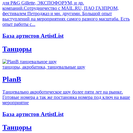
для P&G Gillette, ЭКСПОФОРУМ, и др.
компаний.Сотрудничество с MAIL.RU, ПАО ГАЗПРОМ,
фестивалем Петроджаз и мн. другими. Большой опыт
выступлений на мероприятиях самого разного масштаба. Есть
опыт работы с...
База артистов ArtistList
Танцоры
танцоры, акробатика, танцевальные шоу
PlanB
Танцевально акроботическое шоу более пяти лет на рынке.
Готовые номера а так же постановка номера под ключ на ваше
мероприятие
База артистов ArtistList
Танцоры