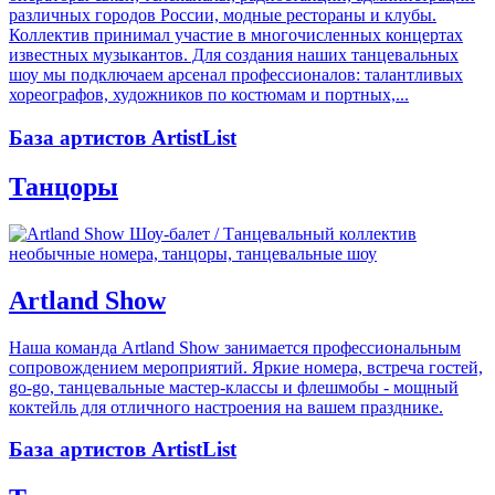
различных городов России, модные рестораны и клубы.
Коллектив принимал участие в многочисленных концертах
известных музыкантов. Для создания наших танцевальных
шоу мы подключаем арсенал профессионалов: талантливых
хореографов, художников по костюмам и портных,...
База артистов ArtistList
Танцоры
необычные номера, танцоры, танцевальные шоу
Artland Show
Наша команда Artland Show занимается профессиональным
сопровождением мероприятий. Яркие номера, встреча гостей,
go-go, танцевальные мастер-классы и флешмобы - мощный
коктейль для отличного настроения на вашем празднике.
База артистов ArtistList