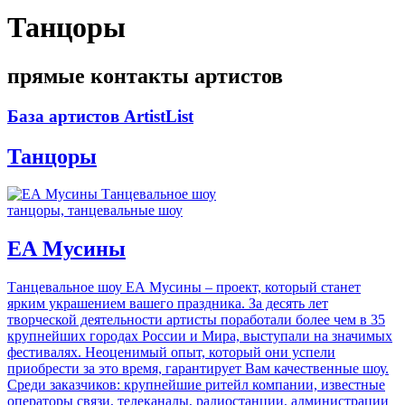
Танцоры
прямые контакты артистов
База артистов ArtistList
Танцоры
танцоры, танцевальные шоу
ЕА Мусины
Танцевальное шоу ЕА Мусины – проект, который станет
ярким украшением вашего праздника. За десять лет
творческой деятельности артисты поработали более чем в 35
крупнейших городах России и Мира, выступали на значимых
фестивалях. Неоценимый опыт, который они успели
приобрести за это время, гарантирует Вам качественные шоу.
Среди заказчиков: крупнейшие ритейл компании, известные
операторы связи, телеканалы, радиостанции, администрации