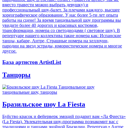
вместо травести можно выбрать девушку) и
профессиональный шоу-балет. За плечами каждого, высшее
хореографическое образование. У нас более 5-ти лет опыта
работы на сцене! За время танцевальной шоу программы вы
увидите более 40 дорогих и красивых костюмов,
трансформации, номера со светодиодами ( световое шоу). В
репертуаре нашего коллектива такие номера как: Испанские
танцы, кабаре, Антре, Страшные номера на хеллоуин,
пародии на звезд эстрады, юмористические номера и многое
другое.
База артистов ArtistList
Танцоры
танцевальные шоу, танцоры
Бразильское шоу La Fiesta
Буйство красок и фейерверк эмоций подарит вам «Ла Фиеста»
(La Fiesta). Увлекательная шоу-программа познакомит вас с
традициями и танцами знойной Бразилии. Репертуар • Антре