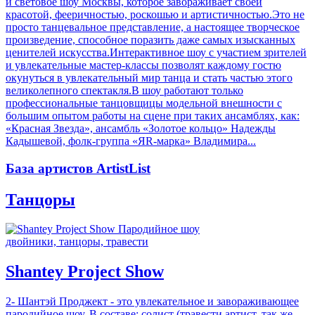
и световое шоу Москвы, которое завораживает своей
красотой, фееричностью, роскошью и артистичностью.Это не
просто танцевальное представление, а настоящее творческое
произведение, способное поразить даже самых изысканных
ценителей искусства.Интерактивное шоу с участием зрителей
и увлекательные мастер-классы позволят каждому гостю
окунуться в увлекательный мир танца и стать частью этого
великолепного спектакля.В шоу работают только
профессиональные танцовщицы модельной внешности с
большим опытом работы на сцене при таких ансамблях, как:
«Красная Звезда», ансамбль «Золотое кольцо» Надежды
Кадышевой, фолк-группа «ЯR-марка» Владимира...
База артистов ArtistList
Танцоры
двойники, танцоры, травести
Shantey Project Show
2- Шантэй Проджект - это увлекательное и завораживающее
пародийное шоу. В составе: солист (травести артист, так же