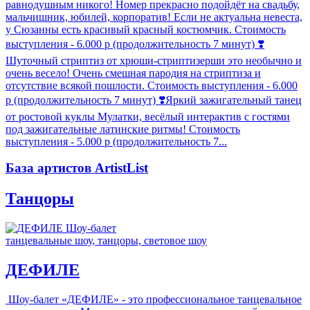
равнодушным никого! Номер прекрасно подойдёт на свадьбу,
мальчишник, юбилей, корпоратив! Если не актуальна невеста,
у Сюзанны есть красивый красный костюмчик. Стоимость
выступления - 6.000 р (продолжительность 7 минут) ❣️
Шуточный стриптиз от хрюши-стриптизерши это необычно и
очень весело! Очень смешная пародия на стриптиза и
отсутствие всякой пошлости. Стоимость выступления - 6.000
р (продолжительность 7 минут) ❣️Яркий зажигательный танец
от ростовой куклы Мулатки, весёлый интерактив с гостями
под зажигательные латинские ритмы! Стоимость
выступления - 5.000 р (продолжительность 7...
База артистов ArtistList
Танцоры
танцевальные шоу, танцоры, световое шоу
ДЕФИЛЕ
Шоу-балет «ДЕФИЛЕ» - это профессиональное танцевальное