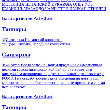
МЕТЕЛИЦА ЦЫГАНСКИЙ КУКАРАЧА ONLY YOU
БРАЗИЛИЯ АРАЗАНДО ЧАРЛЬСТОН КАНКАН СТИЛЯГИ
База артистов ArtistList
Танцоры
танцоры, музыка, народные коллективы
Сингарэла
Зажигательное веселье на Вашем празднике с Цыганскими
песнями плясками и рюмочкой пей до дна ворвется в
виртуозном исполнении профессиональных артистов театра
РОМЭН на свадьбу юбилей день рождения на новый год
корпоратив и на любое торжество, а также пригласим с нами
петь и плясать !
База артистов ArtistList
Танцоры