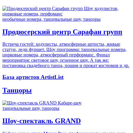
необычные номера, танцевальные шоу, танцоры
Продюсерский центр Сарафан групп
Встреча гостей: ходулисты, атмосферные артисты, живые
статуи, леди фуршет. Шоу программа: танцевальные номера,
цирковые номера, атмосферный перформанс. Финал
мероприятия: световое шоу, огненное шоу. А так же:
постановка свадебного танца, пошив и прокат костюмов и др.
База артистов ArtistList
Танцоры
танцевальные шоу, танцоры
Шоу-спектакль GRAND