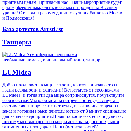
приятным ценам. Пригласив нас - Ваше мероприятие будет
ярким, фееричным, очень веселым и пройдет на Высшем
уровне! Отзывы и рекомендации c лучших банкетов Москвы
и Подмосковья!
База артистов ArtistList
Танцоры
необычные номера, оригинальный жанр, танцоры
LUMidea
Добро пожаловать в мир легкости, красоты и изящества на
грани реальности и фантазии! Встретьтесь с персонажами
LUMidea, и тогда эти два мира соприкоснутся, почувствуйте
себя в сказке!Мы работаем на встрече гостей, участвуем в
фестивалях и творческих встречах, изготавливаем декор на
заказ и готовим номер длительностью от 3 минут специально
для вашего мероприятия.В наших костюмах есть подсветка,
поэтому мы выигрышно смотримся как на дневных, так и
затемненных площадках.Цены (встреча гостей/