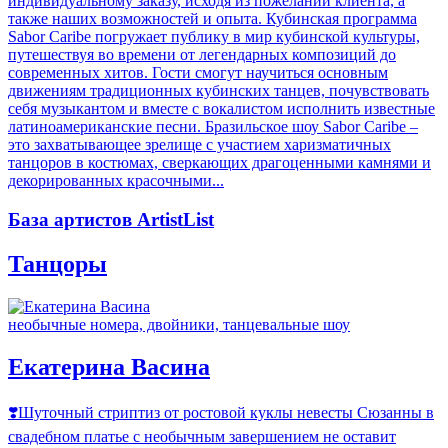
индивидуальному заказу, исходя из пожеланий клиента, а
также наших возможностей и опыта. Кубинская программа
Sabor Caribe погружает публику в мир кубинской культуры,
путешествуя во времени от легендарных композиций до
современных хитов. Гости смогут научиться основным
движениям традиционных кубинских танцев, почувствовать
себя музыкантом и вместе с вокалистом исполнить известные
латиноамериканские песни. Бразильское шоу Sabor Caribe –
это захватывающее зрелище с участием харизматичных
танцоров в костюмах, сверкающих драгоценными камнями и
декорированных красочными...
База артистов ArtistList
Танцоры
необычные номера, двойники, танцевальные шоу
Екатерина Васина
❣️Шуточный стриптиз от ростовой куклы невесты Сюзанны в
свадебном платье с необычным завершением не оставит