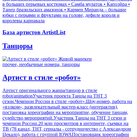
в больших перьевых костюмах • Самба мулаток • Капоэйра •
Танец бразильских амазонок • Кармен Миранда – большие
юбки с перьями и фруктами на голове, дефиле короля и
королевы карнавала
База артистов ArtistList
Танцоры
прочее, необычные номера, танцоры
Артист в стиле «робот»
Артист оригинального жанра/танцор в стиле
robot/animationУчастник проекта Танцы на ТНТ 3
сезон.Чемпион России в стиле «робот».Шоу-номер, работа на
«вэлком», развлекательный мастер-класс (интерактив),
постановка хореографии на мероприятие, обучение танцам,
судейство мероприятий.Участник Танцы на ТНТ 3 сезон и
чемпион России.20 млн просмотров в интернете, съемки на
ТВ (78 канал, ТНТ, сериалы - сотрудничество с Александром
Цекало), работа с группой IOWAПостановщик хореографии