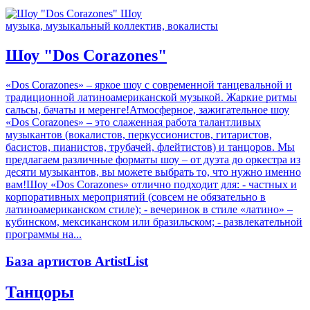
музыка, музыкальный коллектив, вокалисты
Шоу "Dos Corazones"
«Dos Corazones» – яркое шоу с современной танцевальной и
традиционной латиноамериканской музыкой. Жаркие ритмы
сальсы, бачаты и меренге!Атмосферное, зажигательное шоу
«Dos Corazones» – это слаженная работа талантливых
музыкантов (вокалистов, перкуссионистов, гитаристов,
басистов, пианистов, трубачей, флейтистов) и танцоров. Мы
предлагаем различные форматы шоу – от дуэта до оркестра из
десяти музыкантов, вы можете выбрать то, что нужно именно
вам!Шоу «Dos Corazones» отлично подходит для: - частных и
корпоративных мероприятий (совсем не обязательно в
латиноамериканском стиле); - вечеринок в стиле «латино» –
кубинском, мексиканском или бразильском; - развлекательной
программы на...
База артистов ArtistList
Танцоры