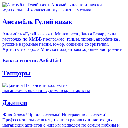
музыкальный коллектив, музыканты, музыка
Ансамбль Гуляй казак
Ансамбль «Гуляй казак» г. Минск республика Беларусь на
гастролях по КМВВ программе: танцы, трюки, акробатика ,
русские народные песни, юмор, общение со зрителем.
Артисты из города Минска подарят вам хорошее настроение
База артистов ArtistList
Танцоры
цыганские коллективы, романсы, гитаристы
Джипси
Живой звук! Яркие костюмы! Интерактив с гостями!
Профессиональное выступление красивых и настоящих
цыганских артистов с живым медведем по самым гибким и