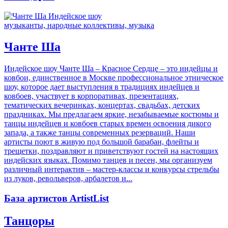
музыканты, народные коллективы, музыка
Чанте Ша
Индейское шоу Чанте Ша – Красное Сердце – это индейцы и
ковбои, единственное в Москве профессиональное этническое
шоу, которое дает выступления в традициях индейцев и
ковбоев, участвует в корпоративах, презентациях,
тематических вечеринках, концертах, свадьбах, детских
праздниках. Мы предлагаем яркие, незабываемые костюмы и
танцы индейцев и ковбоев старых времен освоения дикого
запада, а также танцы современных резерваций. Наши
артисты поют в живую под большой барабан, флейты и
трещетки, поздравляют и приветствуют гостей на настоящих
индейских языках. Помимо танцев и песен, мы организуем
различный интерактив – мастер-классы и конкурсы стрельбы
из луков, револьверов, арбалетов и...
База артистов ArtistList
Танцоры