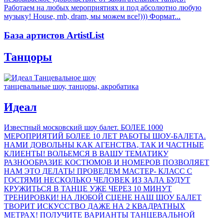
Работаем на любых мероприятиях и под абсолютно любую
музыку! House, rnb, dram, мы можем все!))) Формат...
База артистов ArtistList
Танцоры
танцевальные шоу, танцоры, акробатика
Идеал
Известный московский шоу балет. БОЛЕЕ 1000
МЕРОПРИЯТИЙ БОЛЕЕ 10 ЛЕТ РАБОТЫ ШОУ-БАЛЕТА.
НАМИ ДОВОЛЬНЫ КАК АГЕНСТВА, ТАК И ЧАСТНЫЕ
КЛИЕНТЫ! ВОЛЬЕМСЯ В ВАШУ ТЕМАТИКУ
РАЗНООБРАЗИЕ КОСТЮМОВ И НОМЕРОВ ПОЗВОЛЯЕТ
НАМ ЭТО ДЕЛАТЬ! ПРОВЕДЕМ МАСТЕР- КЛАСС С
ГОСТЯМИ НЕСКОЛЬКО ЧЕЛОВЕК ИЗ ЗАЛА БУДУТ
КРУЖИТЬСЯ В ТАНЦЕ УЖЕ ЧЕРЕЗ 10 МИНУТ
ТРЕНИРОВКИ! НА ЛЮБОЙ СЦЕНЕ НАШ ШОУ БАЛЕТ
ТВОРИТ ИСКУССТВО ДАЖЕ НА 2 КВАДРАТНЫХ
МЕТРАХ! ПОЛУЧИТЕ ВАРИАНТЫ ТАНЦЕВАЛЬНОЙ