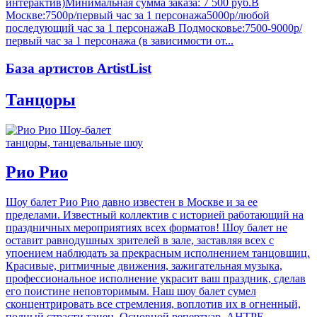
интерактив)Минимальная сумма заказа: 7 500 руб.В
Москве:7500р/первый час за 1 персонажа5000р/любой
последующий час за 1 персонажаВ Подмосковье:7500-9000р/
первый час за 1 персонажа (в зависимости от...
База артистов ArtistList
Танцоры
танцоры, танцевальные шоу
Рио Рио
Шоу балет Рио Рио давно известен в Москве и за ее
пределами. Известный коллектив с историей работающий на
праздничных мероприятиях всех форматов! Шоу балет не
оставит равнодушных зрителей в зале, заставляя всех с
упоением наблюдать за прекрасным исполнением танцовщиц.
Красивые, ритмичные движения, зажигательная музыка,
профессиональное исполнение украсит ваш праздник, сделав
его поистине неповторимым. Наш шоу балет сумел
сконцентрировать все стремления, воплотив их в огненный,
полный страсти танец. Основной репертуар. АНТРЕ