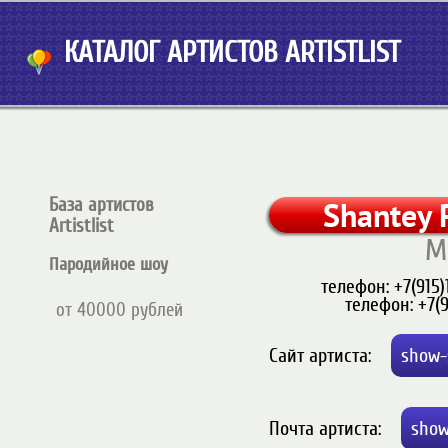
КАТАЛОГ АРТИСТОВ ARTISTLIST
База артистов
Shantey 
Artistlist
М
Пародийное шоу
телефон:
+7(915
телефон:
+7(
от 40000 рублей
Cайт артиста:
show-
Почта артиста:
show