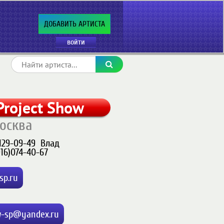
ДОБАВИТЬ АРТИСТА
войти
Project Show
осква
)129-09-49
Влад
916)074-40-67
sp.ru
-sp@yandex.ru