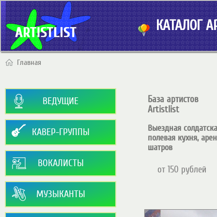
КАТАЛОГ АР
Главная
База артистов
ВЕДУЩИЕ
Artistlist
Выездная солдатск
КАВЕР-ГРУППЫ
полевая кухня, аре
шатров
ВОКАЛИСТЫ
от 150 рублей
МУЗЫКАНТЫ