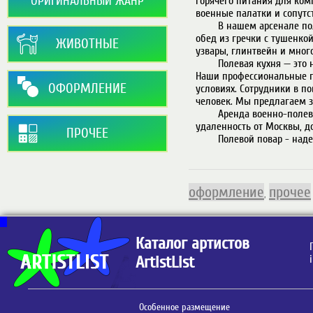
ОРИГИНАЛЬНЫЙ ЖАНР
горячего питания для ком
военные палатки и сопутс
        В нашем арсенале полевые кухни КП-125 и КП-30. Мы можем приготовить для Вас как солдатский 
обед из гречки с тушенкой
ЖИВОТНЫЕ
узвары, глинтвейн и много
        Полевая кухня — это недорогой способ создать соответствующее настроение на вашем мероприятии. 
Наши профессиональные п
ОФОРМЛЕНИЕ
условиях. Сотрудники в п
человек. Мы предлагаем за
        Аренда военно-полевой кухни - зависит от нескольких факторов: меню, количество порций, 
удаленность от Москвы, до
ПРОЧЕЕ
        Полевой повар - надежный подрядчик для Вашего мероприятия! Звоните прямо сейчас!

оформление
прочее
,
Каталог артистов
ArtistList
Особенное размещение