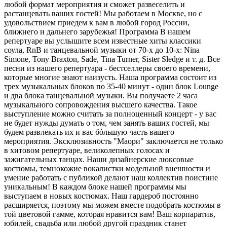
любой формат мероприятия и сможет развеселить и
растанцевать ваших гостей! Мы работаем в Москве, но с
удовольствием приедем к вам в любой город России,
ближнего и дальнего зарубежья! Программа В нашем
репертуаре вы услышите всем известные хиты классики
соула, RnB и танцевальной музыки от 70-х до 10-х: Nina
Simone, Tony Braxton, Sade, Tina Turner, Sister Sledge и т. д. Все
песни из нашего репертуара - бестселлеры своего времени,
которые многие знают наизусть. Наша программа состоит из
трех музыкальных блоков по 35-40 минут - один блок Lounge
и два блока танцевальной музыки. Вы получаете 2 часа
музыкального сопровождения высшего качества. Такое
выступление можно считать за полноценный концерт - у вас
не будет нужды думать о том, чем занять ваших гостей, мы
будем развлекать их и вас бóльшую часть вашего
мероприятия. Эксклюзивность "Маори" заключается не только
в хитовом репертуаре, великолепных голосах и
зажигательных танцах. Наши дизайнерские люксовые
костюмы, темнокожие вокалистки модельной внешности и
умение работать с публикой делают наш коллектив поистине
уникальным! В каждом блоке нашей программы мы
выступаем в новых костюмах. Наш гардероб постоянно
расширяется, поэтому мы можем вместе подобрать костюмы в
той цветовой гамме, которая нравится вам! Ваш корпаратив,
юбилей, свадьба или любой другой праздник станет