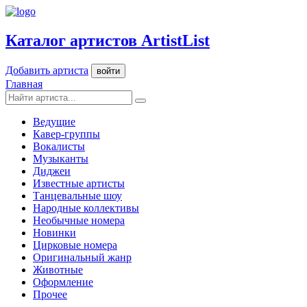
Каталог артистов ArtistList
Добавить артиста
войти
Главная
Ведущие
Кавер-группы
Вокалисты
Музыканты
Диджеи
Известные артисты
Танцевальные шоу
Народные коллективы
Необычные номера
Новинки
Цирковые номера
Оригинальный жанр
Животные
Оформление
Прочее