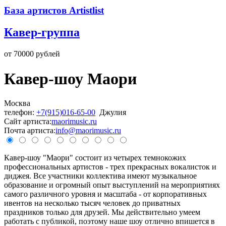
База артистов Artistlist
Кавер-группа
от 70000 рублей
Кавер-шоу Маори
Москва
телефон:
+7(915)016-65-00
Джулия
Cайт артиста:
maorimusic.ru
Почта артиста:
info@maorimusic.ru
Кавер-шоу "Маори" состоит из четырех темнокожих
профессиональных артистов - трех прекрасных вокалисток и
диджея. Все участники коллектива имеют музыкальное
образование и огромный опыт выступлений на мероприятиях
самого различного уровня и масштаба - от корпоративных
ивентов на несколько тысяч человек до приватных
праздников только для друзей. Мы действительно умеем
работать с публикой, поэтому наше шоу отлично впишется в