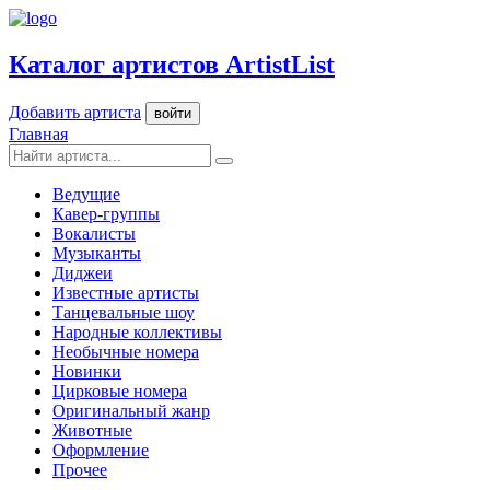
Каталог артистов ArtistList
Добавить артиста
войти
Главная
Ведущие
Кавер-группы
Вокалисты
Музыканты
Диджеи
Известные артисты
Танцевальные шоу
Народные коллективы
Необычные номера
Новинки
Цирковые номера
Оригинальный жанр
Животные
Оформление
Прочее