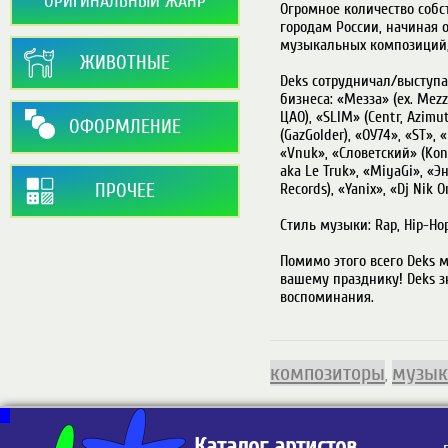
ОРИГИНАЛЬНЫЙ ЖАНР
Огромное количество соб
городам России, начиная 
музыкальных композиций, 
ЖИВОТНЫЕ
Deks сотрудничал/выступа
бизнеса: «Мезза» (ex. Mezza
ЦАО), «SLIM» (Centr, Azimu
ОФОРМЛЕНИЕ
(GazGolder), «ОУ74», «ST», 
«Vnuk», «Словетский» (Kons
aka Le Truk», «MiyaGi», «Э
ПРОЧЕЕ
Records), «Yanix», «Dj Nik 
Стиль музыки: Rap, Hip-Hop,
Помимо этого всего Deks 
вашему празднику! Deks з
воспоминания.

композиторы
музык
,
Каталог артистов