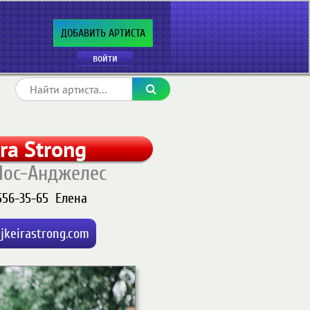
ДОБАВИТЬ АРТИСТА
войти
ira Strong
Лос-Анджелес
556-35-65
Елена
jkeirastrong.com