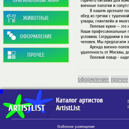
ОРИГИНАЛЬНЫЙ ЖАНР
горячего питания для ком
военные палатки и сопутс
        В нашем арсенале полевые кухни КП-125 и КП-30. Мы можем приготовить для Вас как солдатский 
обед из гречки с тушенкой
ЖИВОТНЫЕ
узвары, глинтвейн и много
        Полевая кухня — это недорогой способ создать соответствующее настроение на вашем мероприятии. 
Наши профессиональные п
ОФОРМЛЕНИЕ
условиях. Сотрудники в п
человек. Мы предлагаем за
        Аренда военно-полевой кухни - зависит от нескольких факторов: меню, количество порций, 
удаленность от Москвы, до
ПРОЧЕЕ
        Полевой повар - надежный подрядчик для Вашего мероприятия! Звоните прямо сейчас!

оформление
прочее
,
Каталог артистов
ArtistList
Особенное размещение