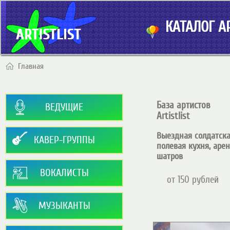
КАТАЛОГ АР
Главная
База артистов
ВЕДУЩИЕ
Artistlist
Выездная солдатск
КАВЕР-ГРУППЫ
полевая кухня, аре
шатров
ВОКАЛИСТЫ
от 150 рублей
МУЗЫКАНТЫ